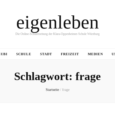
eigenleben
Die Online-Schülerzeitung der Klara-Oppenheimer-Schule Würzburg
ZUBI
SCHULE
STADT
FREIZEIT
MEDIEN
U
Schlagwort:
frage
Startseite
/
frage