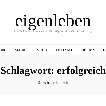
eigenleben
Die Online-Schülerzeitung der Klara-Oppenheimer-Schule Würzburg
ZUBI
SCHULE
STADT
FREIZEIT
MEDIEN
U
Schlagwort:
erfolgreich
Startseite
/
erfolgreich