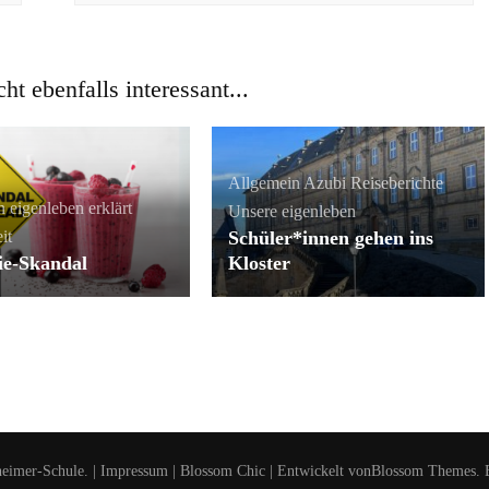
cht ebenfalls interessant...
Allgemein
Azubi
Reiseberichte
n
eigenleben erklärt
Unsere eigenleben
it
Schüler*innen gehen ins
ie-Skandal
Kloster
heimer-Schule. |
Impressum
|
Blossom Chic | Entwickelt von
Blossom Themes
. 