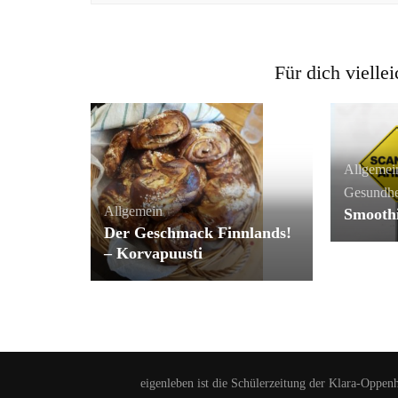
Für dich viellei
Allgemei
Gesundhe
Allgemein
Smooth
Der Geschmack Finnlands!
– Korvapuusti
eigenleben ist die Schülerzeitung der Klara-Oppen