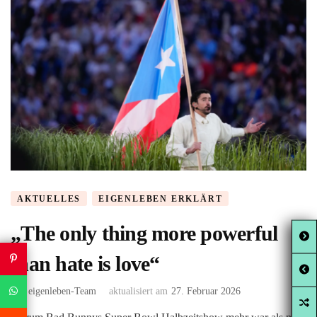
AKTUELLES
EIGENLEBEN ERKLÄRT
„The only thing more powerful
than hate is love“
von
eigenleben-Team
aktualisiert am
27. Februar 2026