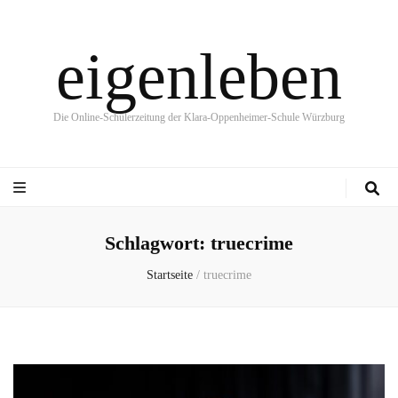
eigenleben
Die Online-Schülerzeitung der Klara-Oppenheimer-Schule Würzburg
Schlagwort:
truecrime
Startseite
/
truecrime