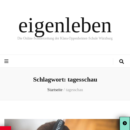
eigenleben
Die Online-Schülerzeitung der Klara-Oppenheimer-Schule Würzburg
Schlagwort:
tagesschau
Startseite
/
tagesschau