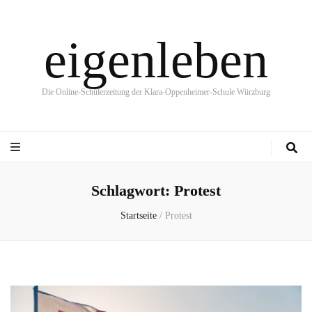
eigenleben
Die Online-Schülerzeitung der Klara-Oppenheimer-Schule Würzburg
Schlagwort:
Protest
Startseite
/
Protest