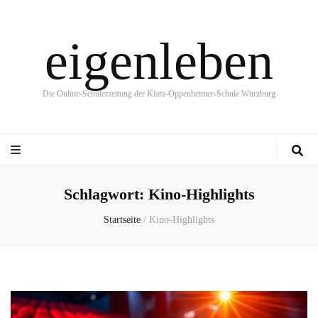
eigenleben
Die Online-Schülerzeitung der Klara-Oppenheimer-Schule Würzburg
Schlagwort:
Kino-Highlights
Startseite
/
Kino-Highlights