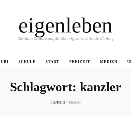
eigenleben
Die Online-Schülerzeitung der Klara-Oppenheimer-Schule Würzburg
ZUBI
SCHULE
STADT
FREIZEIT
MEDIEN
U
Schlagwort:
kanzler
Startseite
/
kanzler