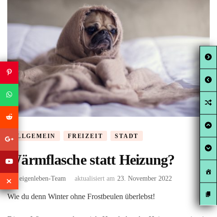
ALLGEMEIN
FREIZEIT
STADT
Wärmflasche statt Heizung?
von
eigenleben-Team
aktualisiert am
23. November 2022
Wie du denn Winter ohne Frostbeulen überlebst!