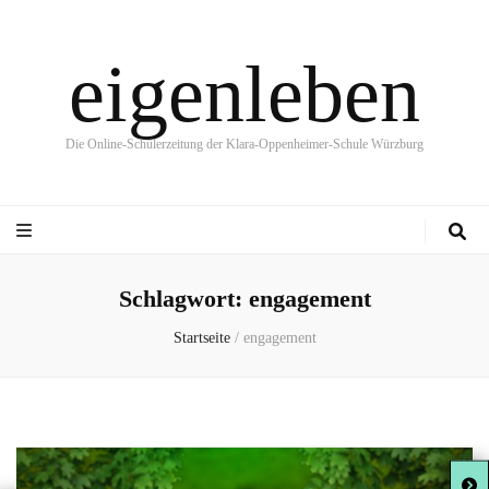
eigenleben
Die Online-Schülerzeitung der Klara-Oppenheimer-Schule Würzburg
Schlagwort:
engagement
Startseite
/
engagement