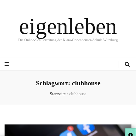
eigenleben
Die Online-Schülerzeitung der Klara-Oppenheimer-Schule Würzburg
Schlagwort:
clubhouse
Startseite
/
clubhouse