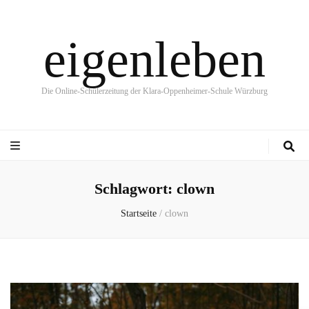
eigenleben
Die Online-Schülerzeitung der Klara-Oppenheimer-Schule Würzburg
Schlagwort:
clown
Startseite
/
clown