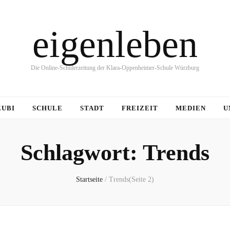
eigenleben
Die Online-Schülerzeitung der Klara-Oppenheimer-Schule Würzburg
ZUBI
SCHULE
STADT
FREIZEIT
MEDIEN
U
Schlagwort:
Trends
Startseite
/
Trends
(Seite 2)