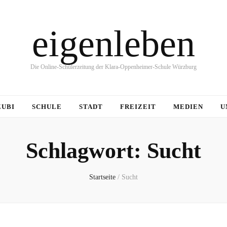
eigenleben
Die Online-Schülerzeitung der Klara-Oppenheimer-Schule Würzburg
ZUBI
SCHULE
STADT
FREIZEIT
MEDIEN
U
Schlagwort:
Sucht
Startseite
/
Sucht