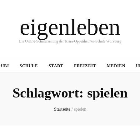
eigenleben
Die Online-Schülerzeitung der Klara-Oppenheimer-Schule Würzburg
ZUBI
SCHULE
STADT
FREIZEIT
MEDIEN
U
Schlagwort:
spielen
Startseite
/
spielen