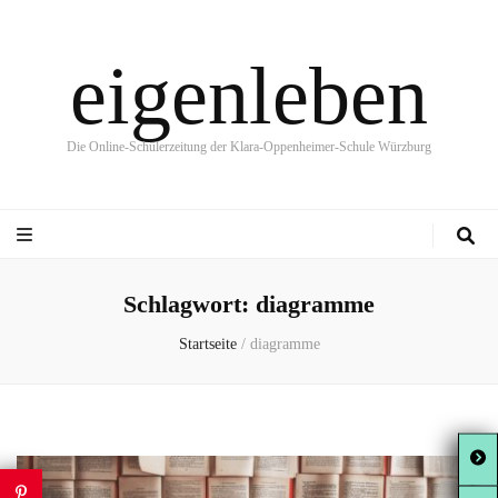
eigenleben
Die Online-Schülerzeitung der Klara-Oppenheimer-Schule Würzburg
Schlagwort:
diagramme
Startseite
/
diagramme